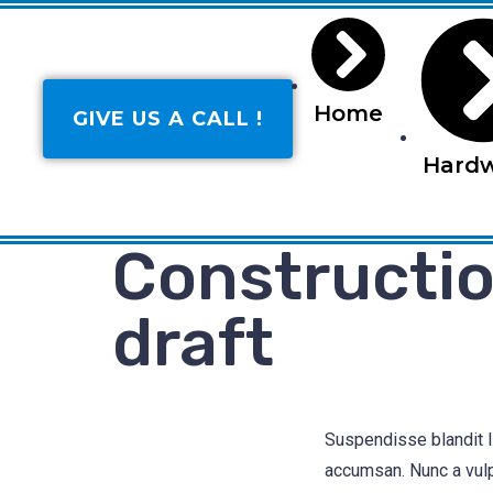
Home
GIVE US A CALL !
Hard
Constructio
draft
Suspendisse blandit l
accumsan. Nunc a vulp