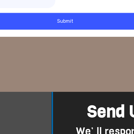
Submit
Send 
We’ ll respo