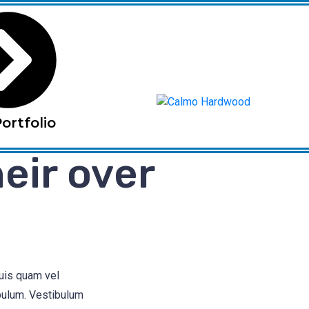
ortfolio
eir over
quis quam vel
bulum. Vestibulum