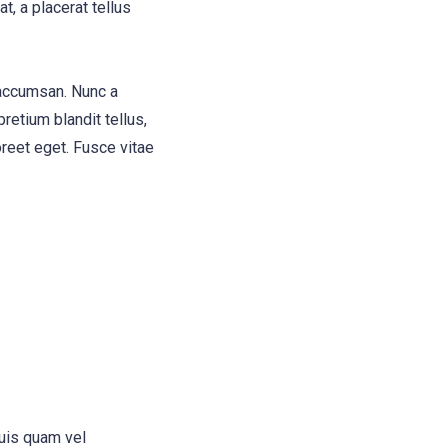
t, a placerat tellus
 accumsan. Nunc a
retium blandit tellus,
oreet eget. Fusce vitae
quis quam vel