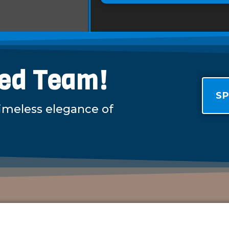
led Team!
SP
timeless elegance of