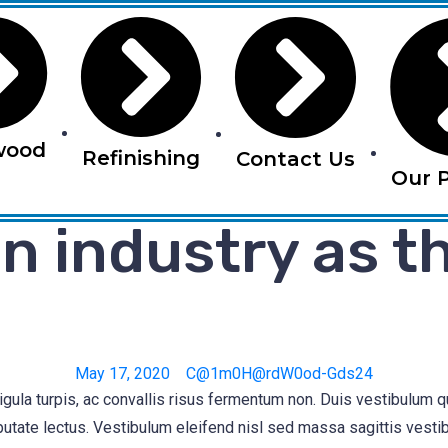
wood
Refinishing
Contact Us
Our P
n industry as th
May 17, 2020
C@1m0H@rdW0od-Gds24
igula turpis, ac convallis risus fermentum non. Duis vestibulum 
utate lectus. Vestibulum eleifend nisl sed massa sagittis vesti