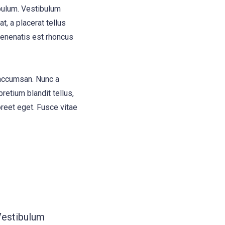
bulum. Vestibulum
t, a placerat tellus
 venenatis est rhoncus
 accumsan. Nunc a
retium blandit tellus,
oreet eget. Fusce vitae
Vestibulum