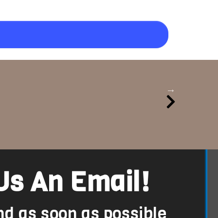
Us An Email!
nd as soon as possible