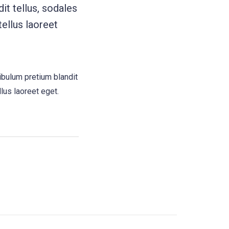
it tellus, sodales
tellus laoreet
ibulum pretium blandit
llus laoreet eget.